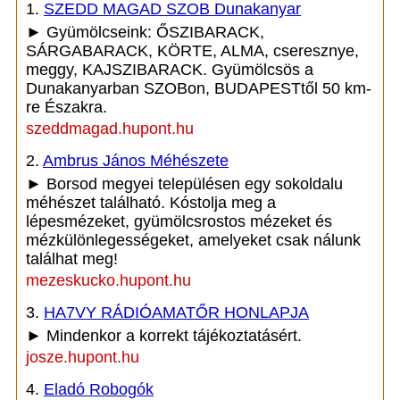
1.
SZEDD MAGAD SZOB Dunakanyar
► Gyümölcseink: ŐSZIBARACK,
SÁRGABARACK, KÖRTE, ALMA, cseresznye,
meggy, KAJSZIBARACK. Gyümölcsös a
Dunakanyarban SZOBon, BUDAPESTtől 50 km-
re Északra.
szeddmagad.hupont.hu
2.
Ambrus János Méhészete
► Borsod megyei településen egy sokoldalu
méhészet található. Kóstolja meg a
lépesmézeket, gyümölcsrostos mézeket és
mézkülönlegességeket, amelyeket csak nálunk
találhat meg!
mezeskucko.hupont.hu
3.
HA7VY RÁDIÓAMATŐR HONLAPJA
► Mindenkor a korrekt tájékoztatásért.
josze.hupont.hu
4.
Eladó Robogók