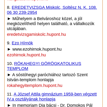
8.
EREDETVIZSGA Miskolc, Soltész N. K. 108.
06 30 239-2954
► Műhelyem a Belvároshoz közel, a jól
megközelíthető helyen található, a vállalkozók
utcájában.
eredetvizsgamiskolc.hupont.hu
9.
Ezo Hírnök
► www.ezohirnok.hupont.hu
ezohirnok.hupont.hu
10.
RÓKAHEGYI GÖRÖGKATOLIKUS
TEMPLOM
► A sóstóhegyi paróchiához tartozó Szent
István-templom honlapja
rokahegyitemplom.hupont.hu
11.
A József Attila gimnázium 1959-ben végzett
IV.a osztályának honlapja
► In memoriam Dia bácsi - Dr. Domokos Pál