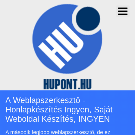
A Weblapszerkesztő -
Honlapkészítés Ingyen, Saját
Weboldal Készítés, INGYEN
A második legjobb weblapszerkesztő, de ez