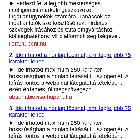
► Fedezd fel a legjobb mesterséges
intelligencia marketingeszközöket
ingatlanügynökök számára. Tanácsok az
ingatlanfotók szerkesztéséhez, hirdetési
szövegek írásához és tartalomgyártáshoz
költséghatékony MI-platformok segítségével.
liora.hupont.hu
2.
Ide írhatod a honlap főcímét, ami legfeljebb 75
karakter lehet!
► Ide írhatod maximum 250 karakter
hosszúságban a honlap leírását ill. szlogenjét. A
leírás fontos a weboldal látogatottá tételében,
ezért érdemes jól megszövegezni.
abudhabievisa.hupont.hu
3.
Ide írhatod a honlap főcímét, ami legfeljebb 75
karakter lehet!
► Ide írhatod maximum 250 karakter
hosszúságban a honlap leírását ill. szlogenjét. A
leírás fontos a weboldal látogatottá tételében,