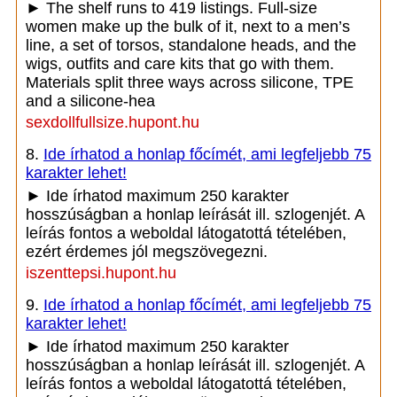
► The shelf runs to 419 listings. Full-size
women make up the bulk of it, next to a men’s
line, a set of torsos, standalone heads, and the
wigs, outfits and care kits that go with them.
Materials split three ways across silicone, TPE
and a silicone-hea
sexdollfullsize.hupont.hu
8.
Ide írhatod a honlap főcímét, ami legfeljebb 75
karakter lehet!
► Ide írhatod maximum 250 karakter
hosszúságban a honlap leírását ill. szlogenjét. A
leírás fontos a weboldal látogatottá tételében,
ezért érdemes jól megszövegezni.
iszenttepsi.hupont.hu
9.
Ide írhatod a honlap főcímét, ami legfeljebb 75
karakter lehet!
► Ide írhatod maximum 250 karakter
hosszúságban a honlap leírását ill. szlogenjét. A
leírás fontos a weboldal látogatottá tételében,