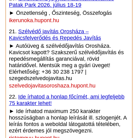
Patak Park 2026. július 18-19
► Önzetlenség , Őszinteség, Összefogás
ikerunoka.hupont.hu
21.
Szélvédő javítás Orosháza –
Kavicsfelverődés és Repedés Javítás
► Autóüveg & szélvédőjavítás Orosháza.
Kavicsot kapott? Szakszerű szélvédőjavítás és
repedésmegállítás garanciával, rövid
határidővel. Mentsük meg a gyári üveget!
Elérhetőség: +36 30 238 1797 |
szegedszelvedojavitas.hu
szelvedojavitasoroshaza.hupont.hu
22.
Ide írhatod a honlap főcímét, ami legfeljebb
75 karakter lehet!
► Ide írhatod maximum 250 karakter
hosszúságban a honlap leírását ill. szlogenjét. A
leírás fontos a weboldal látogatottá tételében,
ezért érdemes jól megszövegezni.