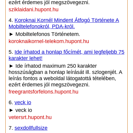
ezért érdemes jól megszövegezni.
sziklaidani.hupont.hu
4.
Koroknai Kornél Mindent Átfogó Története A
Mobiltelefonokról, PDA-król.
► Mobiltelefonos Történetem.
koroknaikornel-telekom.hupont.hu
5.
Ide írhatod a honlap főcímét, ami legfeljebb 75
karakter lehet!
► Ide írhatod maximum 250 karakter
hosszúságban a honlap leírását ill. szlogenjét. A
leírás fontos a weboldal látogatottá tételében,
ezért érdemes jól megszövegezni.
freegrantsforfelons.hupont.hu
6.
veck io
► veck io
vetersrt.hupont.hu
7.
sexdollfullsize