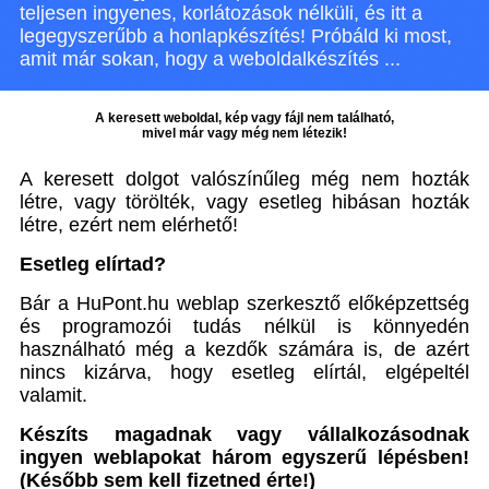
teljesen ingyenes, korlátozások nélküli, és itt a
legegyszerűbb a honlapkészítés! Próbáld ki most,
amit már sokan, hogy a weboldalkészítés ...
A keresett weboldal, kép vagy fájl nem található,
mivel már vagy még nem létezik!
A keresett dolgot valószínűleg még nem hozták
létre, vagy törölték, vagy esetleg hibásan hozták
létre, ezért nem elérhető!
Esetleg elírtad?
Bár a HuPont.hu weblap szerkesztő előképzettség
és programozói tudás nélkül is könnyedén
használható még a kezdők számára is, de azért
nincs kizárva, hogy esetleg elírtál, elgépeltél
valamit.
Készíts magadnak vagy vállalkozásodnak
ingyen weblapokat három egyszerű lépésben!
(Később sem kell fizetned érte!)