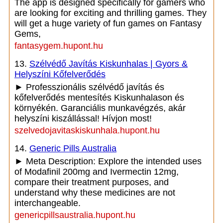
The app is designed specifically for gamers who
are looking for exciting and thrilling games. They
will get a huge variety of fun games on Fantasy
Gems,
fantasygem.hupont.hu
13.
Szélvédő Javítás Kiskunhalas | Gyors &
Helyszíni Kőfelverődés
► Professzionális szélvédő javítás és
kőfelverődés mentesítés Kiskunhalason és
környékén. Garanciális munkavégzés, akár
helyszíni kiszállással! Hívjon most!
szelvedojavitaskiskunhala.hupont.hu
14.
Generic Pills Australia
► Meta Description: Explore the intended uses
of Modafinil 200mg and Ivermectin 12mg,
compare their treatment purposes, and
understand why these medicines are not
interchangeable.
genericpillsaustralia.hupont.hu