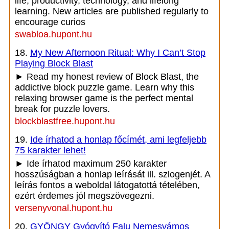
life, productivity, technology, and lifelong
learning. New articles are published regularly to
encourage curios
swabloa.hupont.hu
18.
My New Afternoon Ritual: Why I Can’t Stop
Playing Block Blast
► Read my honest review of Block Blast, the
addictive block puzzle game. Learn why this
relaxing browser game is the perfect mental
break for puzzle lovers.
blockblastfree.hupont.hu
19.
Ide írhatod a honlap főcímét, ami legfeljebb
75 karakter lehet!
► Ide írhatod maximum 250 karakter
hosszúságban a honlap leírását ill. szlogenjét. A
leírás fontos a weboldal látogatottá tételében,
ezért érdemes jól megszövegezni.
versenyvonal.hupont.hu
20.
GYÖNGY Gyógyító Falu Nemesvámos