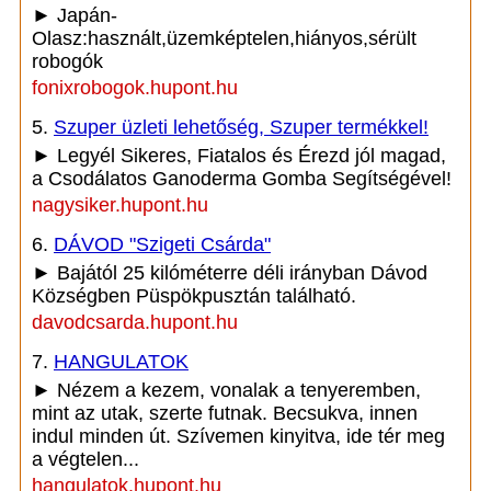
► Japán-
Olasz:használt,üzemképtelen,hiányos,sérült
robogók
fonixrobogok.hupont.hu
5.
Szuper üzleti lehetőség, Szuper termékkel!
► Legyél Sikeres, Fiatalos és Érezd jól magad,
a Csodálatos Ganoderma Gomba Segítségével!
nagysiker.hupont.hu
6.
DÁVOD "Szigeti Csárda"
► Bajától 25 kilóméterre déli irányban Dávod
Községben Püspökpusztán található.
davodcsarda.hupont.hu
7.
HANGULATOK
► Nézem a kezem, vonalak a tenyeremben,
mint az utak, szerte futnak. Becsukva, innen
indul minden út. Szívemen kinyitva, ide tér meg
a végtelen...
hangulatok.hupont.hu