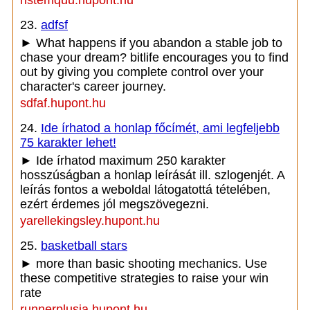
ristemquu.hupont.hu
23.
adfsf
► What happens if you abandon a stable job to
chase your dream? bitlife encourages you to find
out by giving you complete control over your
character's career journey.
sdfaf.hupont.hu
24.
Ide írhatod a honlap főcímét, ami legfeljebb
75 karakter lehet!
► Ide írhatod maximum 250 karakter
hosszúságban a honlap leírását ill. szlogenjét. A
leírás fontos a weboldal látogatottá tételében,
ezért érdemes jól megszövegezni.
yarellekingsley.hupont.hu
25.
basketball stars
► more than basic shooting mechanics. Use
these competitive strategies to raise your win
rate
runnerplusia.hupont.hu